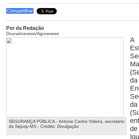
Compartilhar
Por da Redação
Douradosnews/Agoranews
A
Es
Se
Ma
(S
da
E
Se
da
(S
en
SEGURANÇA PÚBLICA - Antonio Carlos Videira, secretário
da Sejusp-MS - Crédito: Divulgação
de
Ig