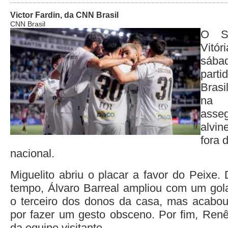
Victor Fardin, da CNN Brasil
CNN Brasil
O Sa
Vitór
sáb
parti
Brasi
na 
ass
alvin
fora 
nacional.
Miguelito abriu o placar a favor do Peixe.
tempo, Álvaro Barreal ampliou com um gol
o terceiro dos donos da casa, mas acabo
por fazer um gesto obsceno. Por fim, Ren
da equipe visitante.