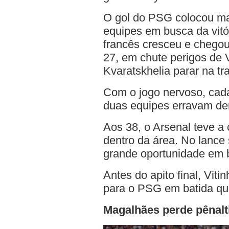
O gol do PSG colocou mai
equipes em busca da vitó
francês cresceu e chegou
27, em chute perigos de V
Kvaratskhelia parar na tr
Com o jogo nervoso, cada
duas equipes erravam dem
Aos 38, o Arsenal teve a
dentro da área. No lance
grande oportunidade em b
Antes do apito final, Vi
para o PSG em batida que
Magalhães perde pênalti