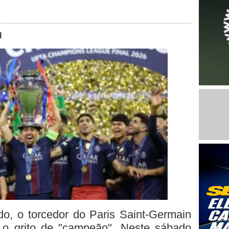
l
o, o torcedor do Paris Saint-Germain
 o grito de "campeão". Neste sábado