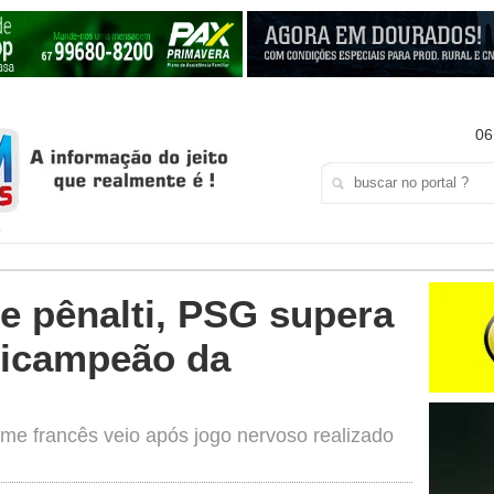
06
de pênalti, PSG supera
bicampeão da
time francês veio após jogo nervoso realizado