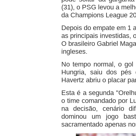
(31), o PSG levou a melho
da Champions League 20
Depois do empate em 1 
as principais investidas, 
O brasileiro Gabriel Maga
ingleses.
No tempo normal, o gol 
Hungria, saiu dos pés
Havertz abriu o placar par
Esta é a segunda "Orelh
o time comandad
o por L
na decisão, cenário d
dominou um jogo basta
sacramentado apenas nos