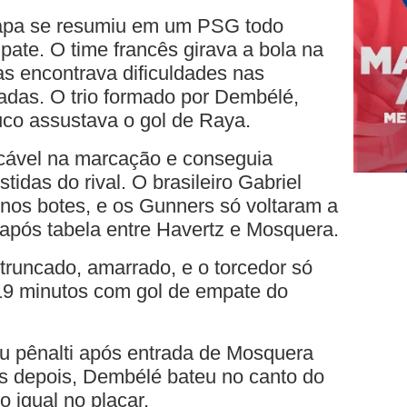
 etapa se resumiu em um PSG todo
ate. O time francês girava a bola na
as encontrava dificuldades nas
adas. O trio formado por Dembélé,
co assustava o gol de Raya.
ecável na marcação e conseguia
stidas do rival. O brasileiro Gabriel
nos botes, e os Gunners só voltaram a
após tabela entre Havertz e Mosquera.
truncado, amarrado, e o torcedor só
19 minutos com gol de empate do
lou pênalti após entrada de Mosquera
s depois, Dembélé bateu no canto do
o igual no placar.