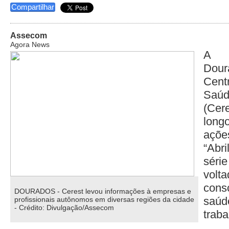
Compartilhar
Assecom
Agora News
A P
Dour
Cent
Saúd
(Cere
long
açõ
“Abr
sér
vo
cons
DOURADOS - Cerest levou informações à empresas e
saúd
profissionais autônomos em diversas regiões da cidade
- Crédito: Divulgação/Assecom
traba