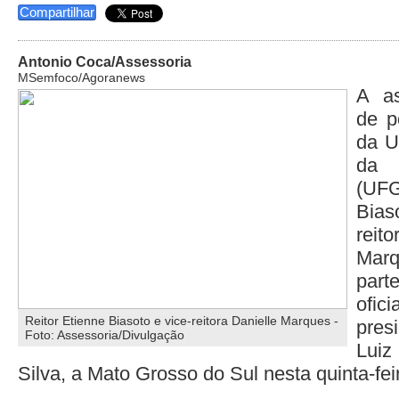
Compartilhar
Antonio Coca/Assessoria
MSemfoco/Agoranews
A as
de p
da U
da 
(UF
Bias
rei
Marq
part
ofic
Reitor Etienne Biasoto e vice-reitora Danielle Marques -
pres
Foto: Assessoria/Divulgação
Lui
Silva, a Mato Grosso do Sul nesta quinta-feir