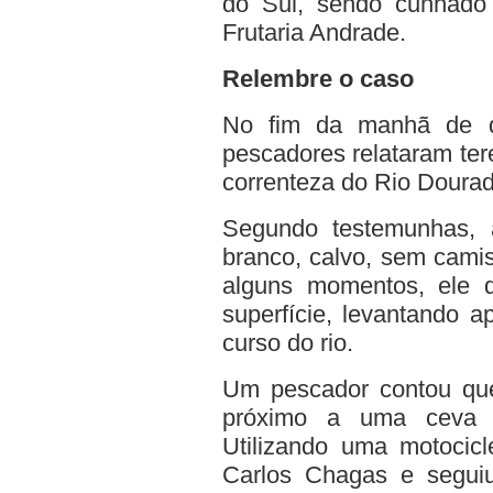
do Sul, sendo cunhado
Frutaria Andrade.
Relembre o caso
No fim da manhã de qua
pescadores relataram te
correnteza do Rio Dourad
Segundo testemunhas, 
branco, calvo, sem cami
alguns momentos, ele 
superfície, levantando 
curso do rio.
Um pescador contou qu
próximo a uma ceva e
Utilizando uma motocicl
Carlos Chagas e seguiu