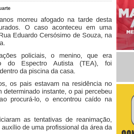
uarte
anos morreu afogado na tarde desta
Dourados. O caso aconteceu em uma
a Rua Eduardo Cersósimo de Souza, na
a.
ções policiais, o menino, que era
o do Espectro Autista (TEA), foi
entro da piscina da casa.
os, os pais estavam na residência no
 determinado instante, o pai percebeu
ao procurá-lo, o encontrou caído na
niciaram as tentativas de reanimação,
 auxílio de uma profissional da área da