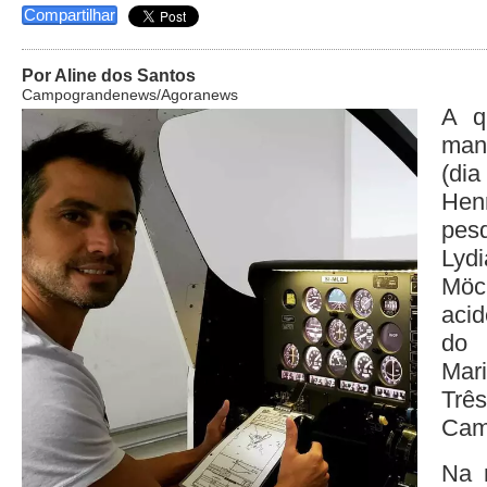
Compartilhar
Por Aline dos Santos
Campograndenews/Agoranews
A q
manh
(di
Hen
pes
Ly
Mö
aci
do 
Mar
Tr
Cam
Na r