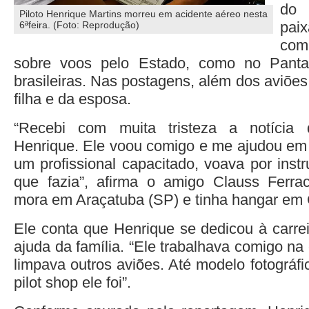
do 
Piloto Henrique Martins morreu em acidente aéreo nesta
pai
6ªfeira. (Foto: Reprodução)
com
sobre voos pelo Estado, como no Panta
brasileiras. Nas postagens, além dos aviõe
filha e da esposa.
“Recebi com muita tristeza a notícia 
Henrique. Ele voou comigo e me ajudou em
um profissional capacitado, voava por ins
que fazia”, afirma o amigo Clauss Ferra
mora em Araçatuba (SP) e tinha hangar e
Ele conta que Henrique se dedicou à carre
ajuda da família. “Ele trabalhava comigo na
limpava outros aviões. Até modelo fotográfi
pilot shop ele foi”.