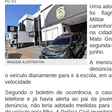
Por G1
Uma adol
foi fla
Milita
caminho
na cida
Mato Gr
segunda
junho.
A menina
IMAGEM ILUSTRATIVA
denúncia 
o veículo diariamente para ir à escola, em 
velocidade.
Segundo o boletim de ocorrência, o caso
telefone e já havia alerta ao pai da jov
denúncia, não teria adotado medidas para
do veículo pela filha. A Polícia Civil investig