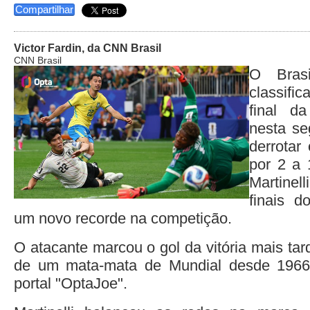
Compartilhar
Victor Fardin, da CNN Brasil
CNN Brasil
O Brasi
classifi
final 
nesta se
derrotar
por 2 a 
Martinell
finais d
um novo recorde na competição.
O atacante marcou o gol da vitória mais ta
de um mata-mata de Mundial desde 1966
portal "OptaJoe".