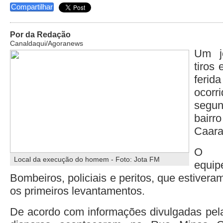
Compartilhar
Por da Redação
Canaldaqui/Agoranews
Um j
tiros 
ferid
ocorr
segun
bair
Caara
O c
Local da execução do homem - Foto: Jota FM
equi
Bombeiros, policiais e peritos, que estivera
os primeiros levantamentos.
De acordo com informações divulgadas pel