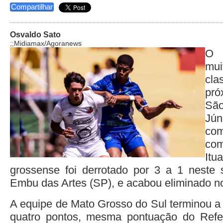
Compartilhar
Osvaldo Sato
;;Midiamax/Agoranews
O 
mu
cla
pró
São
Jú
co
com
Itu
grossense foi derrotado por 3 a 1 neste 
Embu das Artes (SP), e acabou eliminado no
A equipe de Mato Grosso do Sul terminou a
quatro pontos, mesma pontuação do Refer