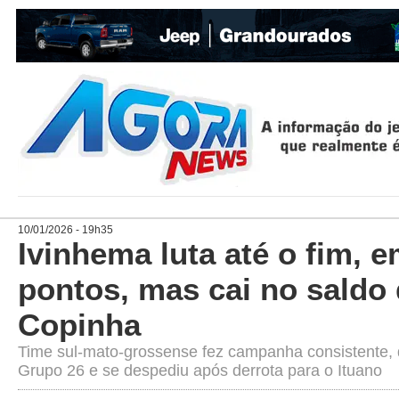
10/01/2026 - 19h35
Ivinhema luta até o fim, 
pontos, mas cai no saldo 
Copinha
Time sul-mato-grossense fez campanha consistente,
Grupo 26 e se despediu após derrota para o Ituano