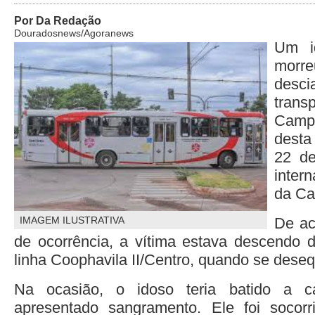
Por Da Redação
Douradosnews/Agoranews
Um i
morre
desci
trans
Campo
desta
22 de
inter
da Cap
IMAGEM ILUSTRATIVA
De ac
de ocorrência, a vítima estava descendo 
linha Coophavila II/Centro, quando se desequ
Na ocasião, o idoso teria batido a 
apresentado sangramento. Ele foi socor