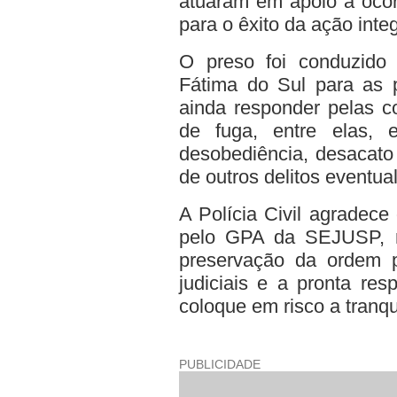
atuaram em apoio à ocorr
para o êxito da ação inte
O preso foi conduzido 
Fátima do Sul para as p
ainda responder pelas co
de fuga, entre elas, 
desobediência, desacato
de outros delitos eventu
A Polícia Civil agradece 
pelo GPA da SEJUSP, r
preservação da ordem p
judiciais e a pronta re
coloque em risco a tranq
PUBLICIDADE