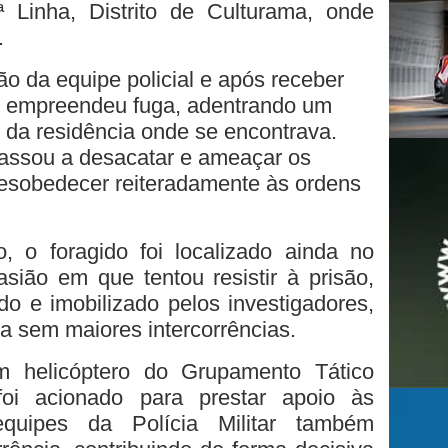
 Linha, Distrito de Culturama, onde
.
o da equipe policial e após receber
uo empreendeu fuga, adentrando um
o da residência onde se encontrava.
passou a desacatar e ameaçar os
 desobedecer reiteradamente às ordens
, o foragido foi localizado ainda no
casião em que tentou resistir à prisão,
o e imobilizado pelos investigadores,
a sem maiores intercorrências.
m helicóptero do Grupamento Tático
i acionado para prestar apoio às
 equipes da Polícia Militar também