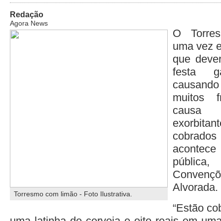
Redação
Agora News
O Torres
uma vez 
que deve
festa g
causando
muitos f
causa
exorbitan
cobrado
aconte
públic
Conven
Alvorada.
Torresmo com limão - Foto Ilustrativa.
“Estão co
uma latinha de cerveja e oito reais em uma