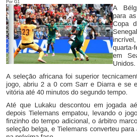
Por G1
A Bélg
para as
Copa d
Senega
incríve
quarta-f
em Sea
Unidos.
A seleção africana foi superior tecnicamen
jogo, abriu 2 a 0 com Sarr e Diarra e se
vitória até 40 minutos do segundo tempo.
Até que Lukaku descontou em jogada aé
depois Tielemans empatou, levando o jogo
finzinho do tempo adicional, o árbitro marco
seleção belga, e Tielemans converteu para 
na próxima fase.