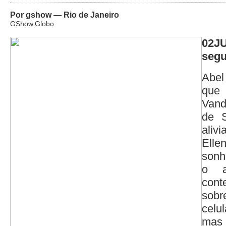
Por gshow — Rio de Janeiro
GShow.Globo
02J
segu
Abel
que
Vand
de S
aliv
Elle
sonh
o a
con
sob
celu
ma