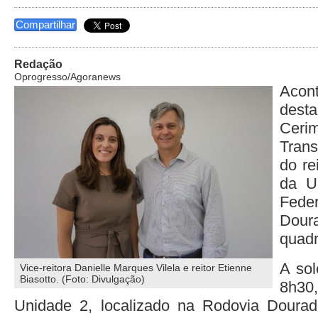
Compartilhar
Redação
Oprogresso/Agoranews
Aco
desta
Ce
Tran
do re
da U
Fed
Doura
quadr
A so
Vice-reitora Danielle Marques Vilela e reitor Etienne
Biasotto. (Foto: Divulgação)
8h30
Unidade 2, localizado na Rodovia Doura