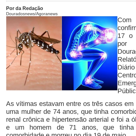
Por da Redação
Douradosnews/Agoranews
Com 
confi
17 o 
por 
Dour
Relat
Diári
Centr
Emer
Públi
As vítimas estavam entre os três casos em 
uma mulher de 74 anos, que tinha comorb
renal crônica e hipertensão arterial e foi a
e um homem de 71 anos, que tinha 
comorbidade e morreu no dia 19 de maio.