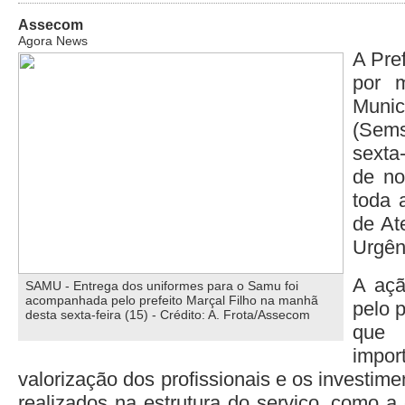
Assecom
Agora News
A Pre
por m
Muni
(Sems
sexta-
de no
toda 
de At
Urgên
A açã
SAMU - Entrega dos uniformes para o Samu foi
acompanhada pelo prefeito Marçal Filho na manhã
pelo p
desta sexta-feira (15) - Crédito: A. Frota/Assecom
que
imp
valorização dos profissionais e os investi
realizados na estrutura do serviço, como a