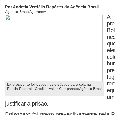
Por Andreia Verdélio Repórter da Agência Brasil
Agencia Brasil/Agoranews
A 
pr
Bo
nes
qu
el
col
hu
pr
f
r
Ex-presidente foi levado neste sábado para cela na
Polícia Federal - Crédito: Valter Campanato/Agência Brasil
eq
um
justificar a prisão.
Bolsonaro foi preso preventivamente pela P