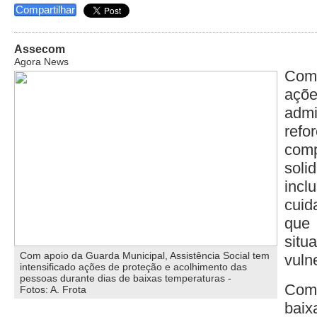
Compartilhar
Assecom
Agora News
Com
açõ
admi
re
com
sol
inc
cui
que
sit
Com apoio da Guarda Municipal, Assistência Social tem
vuln
intensificado ações de proteção e acolhimento das
pessoas durante dias de baixas temperaturas -
Com
Fotos: A. Frota
baix