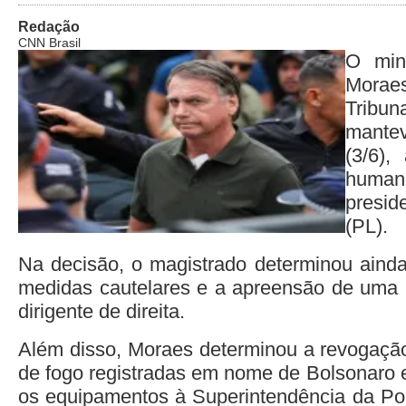
Redação
CNN Brasil
O min
Morae
Trib
mantev
(3/6),
huma
presid
(PL).
Na decisão, o magistrado determinou aind
medidas cautelares e a apreensão de uma 
dirigente de direita.
Além disso, Moraes determinou a revogaçã
de fogo registradas em nome de Bolsonaro e
os equipamentos à Superintendência da Po