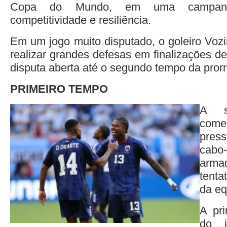
Copa do Mundo, em uma campan
competitividade e resiliência.
Em um jogo muito disputado, o goleiro Vozi
realizar grandes defesas em finalizações d
disputa aberta até o segundo tempo da pror
PRIMEIRO TEMPO
A se
com
pres
cabo-
arma
tenta
da eq
A pri
do 