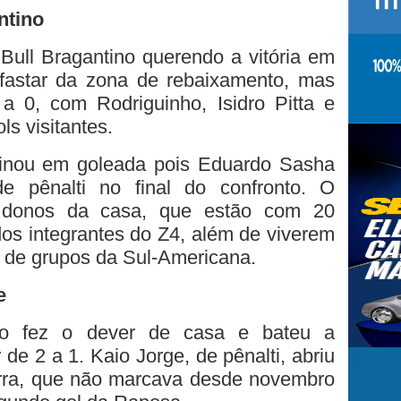
ntino
ull Bragantino querendo a vitória em
fastar da zona de rebaixamento, mas
 0, com Rodriguinho, Isidro Pitta e
s visitantes.
minou em goleada pois Eduardo Sasha
e pênalti no final do confronto. O
s donos da casa, que estão com 20
dos integrantes do Z4, além de viverem
e de grupos da Sul-Americana.
e
ro fez o dever de casa e bateu a
de 2 a 1. Kaio Jorge, de pênalti, abriu
erra, que não marcava desde novembro