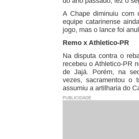
do ano passado, fez o s
A Chape diminuiu com o
equipe catarinense aind
jogo, mas o lance foi an
Remo x Athletico-PR
Na disputa contra o reb
recebeu o Athletico-PR n
de Jajá. Porém, na se
vezes, sacramentou o 
assumiu a artilharia do C
PUBLICIDADE