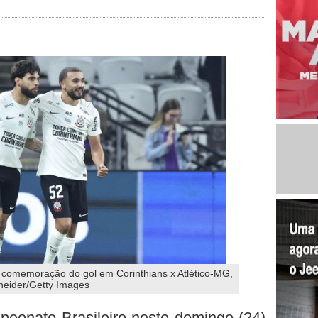
a comemoração do gol em Corinthians x Atlético-MG,
hneider/Getty Images
peonato Brasileiro neste domingo (24)