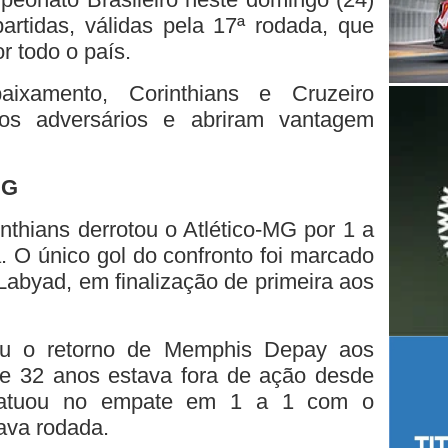
artidas, válidas pela 17ª rodada, que
r todo o país.
ixamento, Corinthians e Cruzeiro
vos adversários e abriram vantagem
MG
thians derrotou o Atlético-MG por 1 a
 O único gol do confronto foi marcado
Labyad, em finalização de primeira aos
u o retorno de Memphis Depay aos
e 32 anos estava fora de ação desde
 atuou no empate em 1 a 1 com o
tava rodada.